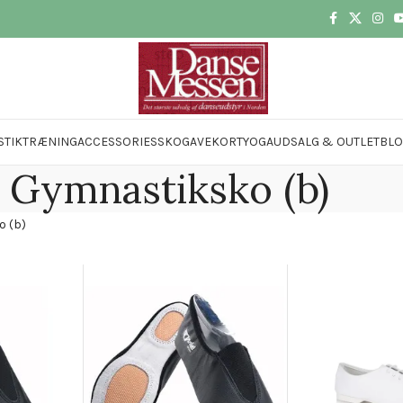
STIK
TRÆNING
ACCESSORIES
SKO
GAVEKORT
YOGA
UDSALG & OUTLET
BL
Gymnastiksko (b)
 (b)