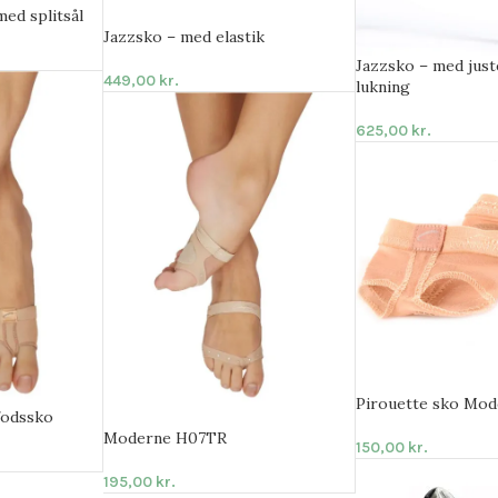
med splitsål
Jazzsko – med elastik
Jazzsko – med just
449,00
kr.
lukning
625,00
kr.
Pirouette sko Mo
fodssko
Moderne H07TR
150,00
kr.
195,00
kr.