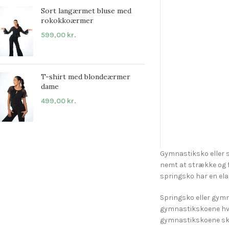
Sort langærmet bluse med
rokokkoærmer
599,00
kr.
T-shirt med blondeærmer
dame
499,00
kr.
Gymnastiksko eller s
nemt at strække og f
springsko har en elast
Springsko eller gymn
gymnastikskoene hvi
gymnastikskoene skal