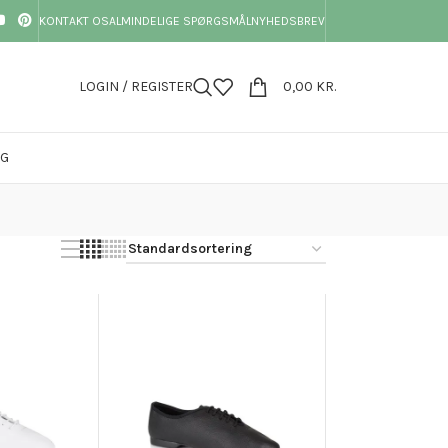
KONTAKT OS
ALMINDELIGE SPØRGSMÅL
NYHEDSBREV
LOGIN / REGISTER
0,00
KR.
OG