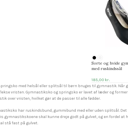
Sorte og hvide gy
med ruskindssål
185,00
kr.
pringsko med helsål eller splitsål til børn bruges til gymnastik. Nå
lekse vristen. Gymnastiksko og springsko er lavet af læder og former 
ik over vristen, hvilket gør at de passer til alle fødder.
astiksko har ruskindsbund, gummibund med eller uden splitsål. Det 
s gymnastikskoene skal kunne dreje godt på gulvet, og en fordel a
 stå fast på gulvet.