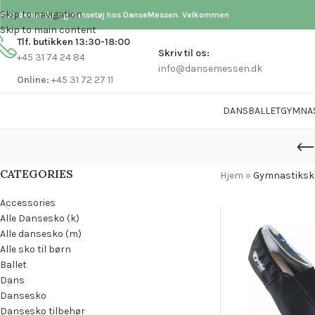
Skip to navigation
Køb dansesko og dansetøj hos DanseMessen. Velkommen
Skip to main content
Tlf. butikken 13:30-18:00
Skriv til os:
+45 31 74 24 84
info@dansemessen.dk
Online:
+45 31 72 27 11
DANS
BALLET
GYMNA
CATEGORIES
Hjem
»
Gymnastiksko
Accessories
Alle Dansesko (k)
Alle dansesko (m)
Alle sko til børn
Ballet
Dans
Dansesko
Dansesko tilbehør