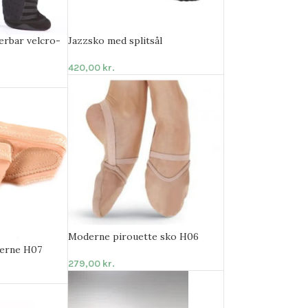
erbar velcro-
Jazzsko med splitsål
420,00
kr.
Moderne pirouette sko H06
derne H07
279,00
kr.