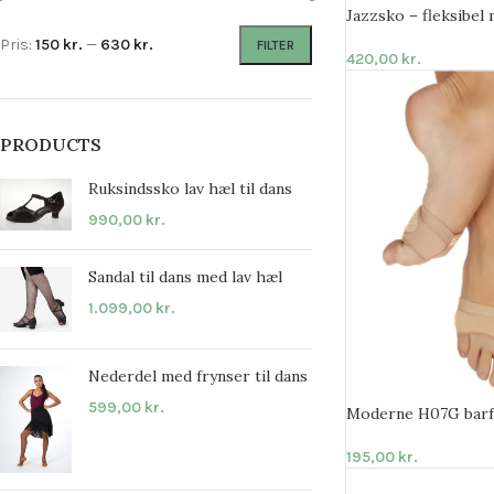
Jazzsko – fleksibel 
Pris:
150 kr.
—
630 kr.
FILTER
420,00
kr.
PRODUCTS
Ruksindssko lav hæl til dans
990,00
kr.
Sandal til dans med lav hæl
1.099,00
kr.
Nederdel med frynser til dans
599,00
kr.
Moderne H07G bar
195,00
kr.