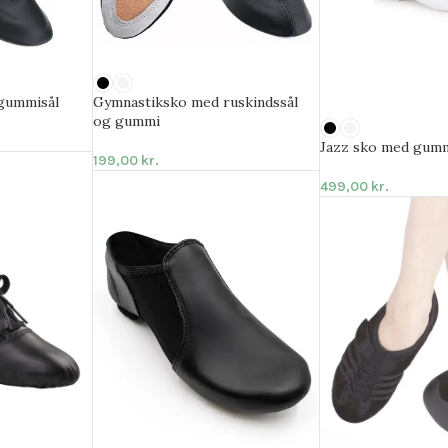
gummisål
Gymnastiksko med ruskindssål
og gummi
Jazz sko med gumm
199,00
kr.
499,00
kr.