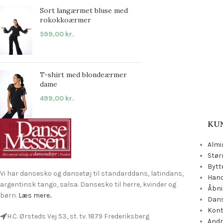
Sort langærmet bluse med
rokokkoærmer
599,00
kr.
T-shirt med blondeærmer
dame
499,00
kr.
KU
Almi
Stør
Bytt
Vi har dansesko og dansetøj til standarddans, latindans,
Hand
argentinsk tango, salsa. Dansesko til herre, kvinder og
Åbni
børn.
Læs mere..
Dans
Kon
H.C. Ørsteds Vej 53, st. tv. 1879 Frederiksberg
Andr