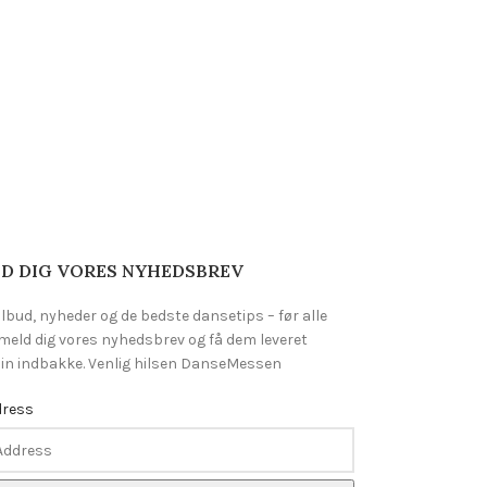
D DIG VORES NYHEDSBREV
ilbud, nyheder og de bedste dansetips – før alle
lmeld dig vores nyhedsbrev og få dem leveret
 din indbakke. Venlig hilsen DanseMessen
dress