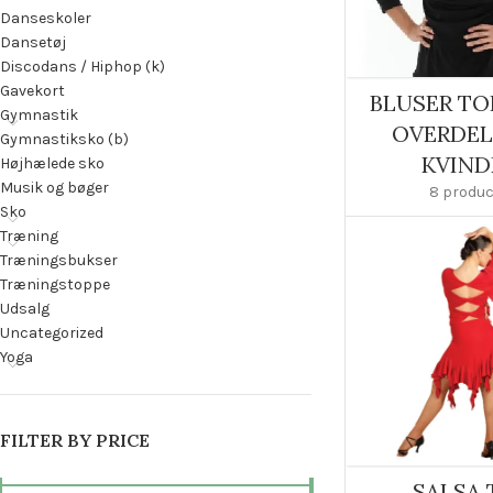
Danseskoler
Dansetøj
Discodans / Hiphop (k)
Gavekort
BLUSER TO
Gymnastik
OVERDEL
Gymnastiksko (b)
KVIND
Højhælede sko
Musik og bøger
8 produ
Sko
Træning
Træningsbukser
Træningstoppe
Udsalg
Uncategorized
Yoga
FILTER BY PRICE
SALSA 