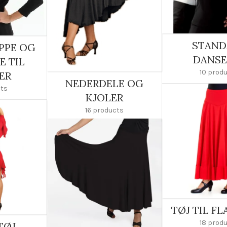
STAND
PPE OG
DANSE
E TIL
10 prod
ER
NEDERDELE OG
cts
KJOLER
16 products
TØJ TIL F
18 prod
TØJ