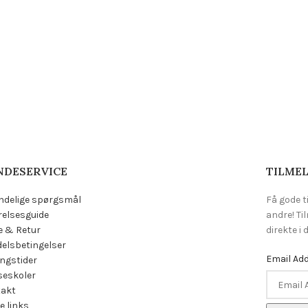
NDESERVICE
TILMEL
ndelige spørgsmål
Få gode t
relsesguide
andre! Ti
e & Retur
direkte i
elsbetingelser
Email Ad
ngstider
eskoler
takt
e links