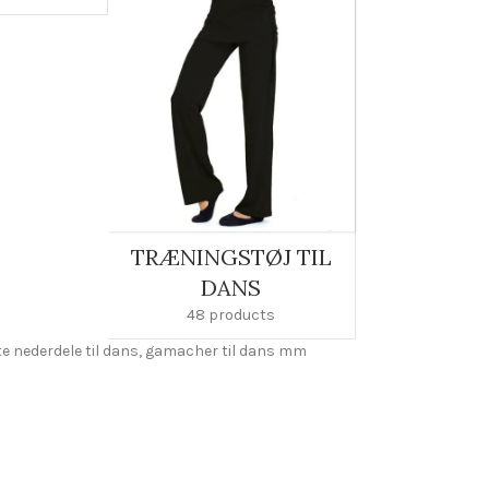
TRÆNINGSTØJ TIL
DANS
48 products
rte nederdele til dans, gamacher til dans mm