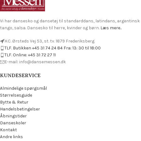
Vi har dansesko og dansetøj til standarddans, latindans, argentinsk
tango, salsa. Dansesko til herre, kvinder og børn.
Læs mere..
H.C. Ørsteds Vej 53, st. tv. 1879 Frederiksberg
TLF. Butikken +45 31 74 24 84 Fra: 13: 30 til 18:00
TLF. Online: +45 31 72 27 11
E-mail: info@dansemessen.dk
KUNDESERVICE
Almindelige spørgsmål
Størrelsesguide
Bytte & Retur
Handelsbetingelser
Åbningstider
Danseskoler
Kontakt
Andre links