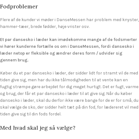
Fodproblemer
Flere af de kunder vi møder i DanseMessen har problem med knyster,
hammer-tæer, brede fødder, høje vrister osv.
Et par dansesko i læder kan imødekomme mange af de fodsmerter
vi hører kunderne fortælle os om i DanseMessen, fordi dansesko i
læder netop er fleksible og ændrer deres form / udvider sig
gennem brug.
Køber du et par dansesko i læder, der sidder lidt for stramt vil de med
tiden give sig, men har du ikke tålmodigheden til at vente kan en
fugtig strømpe gøre arbejdet for dig meget hurtigt. Det er fugt, varme
og brug, der får et par dansesko i læder til at give sig. Når du køber
dansesko i læder, skal du derfor ikke være bange for de er for små, du
skal vælge de sko, der sidder helt tæt på din fod, for lædereret vil med
tiden give sig til din fods fordel.
Med hvad skal jeg så vælge?