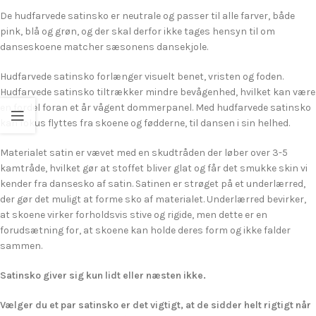
De hudfarvede satinsko er neutrale og passer til alle farver, både
pink, blå og grøn, og der skal derfor ikke tages hensyn til om
danseskoene matcher sæsonens dansekjole.
Hudfarvede satinsko forlænger visuelt benet, vristen og foden.
Hudfarvede satinsko tiltrækker mindre bevågenhed, hvilket kan være
en fordel foran et år vågent dommerpanel. Med hudfarvede satinsko
kan fokus flyttes fra skoene og fødderne, til dansen i sin helhed.
Materialet satin er vævet med en skudtråden der løber over 3-5
kamtråde, hvilket gør at stoffet bliver glat og får det smukke skin vi
kender fra dansesko af satin. Satinen er strøget på et underlærred,
der gør det muligt at forme sko af materialet. Underlærred bevirker,
at skoene virker forholdsvis stive og rigide, men dette er en
forudsætning for, at skoene kan holde deres form og ikke falder
sammen.
Satinsko giver sig kun lidt eller næsten ikke.
Vælger du et par satinsko er det vigtigt, at de sidder helt rigtigt når