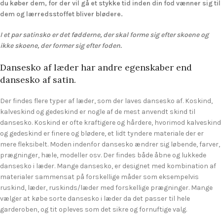
du køber dem, for der vil gå et stykke tid inden din fod vænner sig til
dem og lærredsstoffet bliver blødere.
I et par satinsko er det fødderne, der skal forme sig efter skoene og
ikke skoene, der former sig efter foden.
Dansesko af læder har andre egenskaber end
dansesko af satin.
Der findes flere typer af læder, som der laves dansesko af. Koskind,
kalveskind og gedeskind er nogle af de mest anvendt skind til
dansesko. Koskind er ofte kraftigere og hårdere, hvorimod kalveskind
og gedeskind er finere og blødere, et lidt tyndere materiale der er
mere fleksibelt. Moden indenfor dansesko ændrer sig løbende, farver,
prægninger, hæle, modeller osv. Der findes både åbne og lukkede
dansesko i læder. Mange dansesko, er designet med kombination af
materialer sammensat på forskellige måder som eksempelvis
ruskind, læder, ruskinds/læder med forskellige prægninger. Mange
vælger at købe sorte dansesko i læder da det passer til hele
garderoben, og tit opleves som det sikre og fornuftige valg.