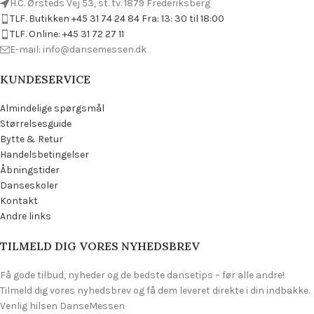
H.C. Ørsteds Vej 53, st. tv. 1879 Frederiksberg
TLF. Butikken +45 31 74 24 84 Fra: 13: 30 til 18:00
TLF. Online: +45 31 72 27 11
E-mail: info@dansemessen.dk
KUNDESERVICE
Almindelige spørgsmål
Størrelsesguide
Bytte & Retur
Handelsbetingelser
Åbningstider
Danseskoler
Kontakt
Andre links
TILMELD DIG VORES NYHEDSBREV
Få gode tilbud, nyheder og de bedste dansetips – før alle andre!
Tilmeld dig vores nyhedsbrev og få dem leveret direkte i din indbakke.
Venlig hilsen DanseMessen