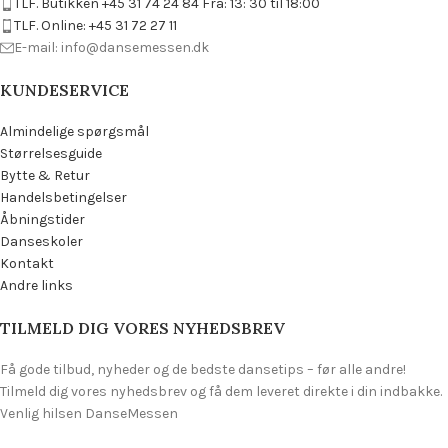
TLF. Butikken +45 31 74 24 84 Fra: 13: 30 til 18:00
TLF. Online: +45 31 72 27 11
E-mail: info@dansemessen.dk
KUNDESERVICE
Almindelige spørgsmål
Størrelsesguide
Bytte & Retur
Handelsbetingelser
Åbningstider
Danseskoler
Kontakt
Andre links
TILMELD DIG VORES NYHEDSBREV
Få gode tilbud, nyheder og de bedste dansetips – før alle andre!
Tilmeld dig vores nyhedsbrev og få dem leveret direkte i din indbakke.
Venlig hilsen DanseMessen