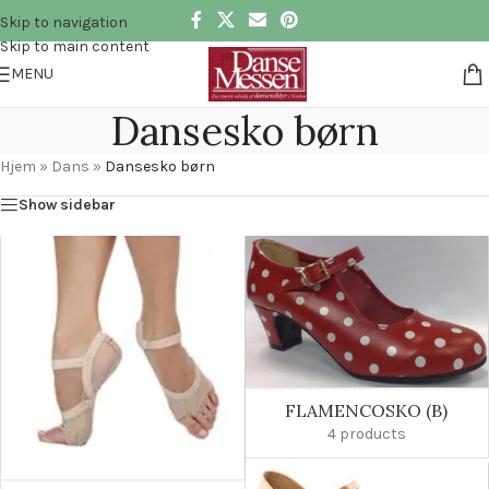
Skip to navigation
Skip to main content
MENU
Dansesko børn
Hjem
»
Dans
»
Dansesko børn
Show sidebar
FLAMENCOSKO (B)
4 products