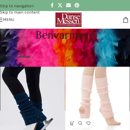
Skip to navigation
Skip to main content
MENU
Benvarmere
Hjem
»
Accessories
»
Benvarmere
Viser 16–16 af 19 resultater
Show sidebar