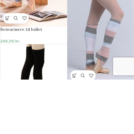
Benvarmere til ballet
249,00
kr.
Korte stribede benvarmere i lyse
farver
173,00
kr.
Lange benvarmer til træning
195,00
kr.