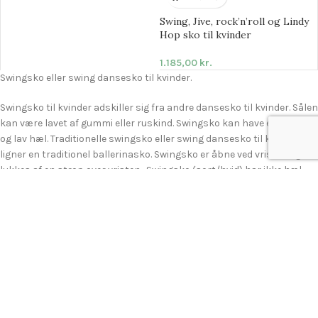
Swing, Jive, rock’n’roll og Lindy
Hop sko til kvinder
1.185,00
kr.
Swingsko eller swing dansesko til kvinder.
Swingsko til kvinder adskiller sig fra andre dansesko til kvinder. Sålen
kan være lavet af gummi eller ruskind. Swingsko kan have en kraftig
og lav hæl. Traditionelle swingsko eller swing dansesko til kvinder
ligner en traditionel ballerinasko. Swingsko er åbne ved vristen og
lukkes af en strop over vristen. Swingsko (sort/hvid) har ikke hæl
som traditionelle dansesko. Swingsko / Swing er sorte og hvide.
Swingko er udformet til at klare mange stød der opstår gennem
dansen hop og bevægelser.
Til swing kan der som alternativ også anvendes dansesneakers,
dansesneakers med stødabsorberende materiale i hælen.