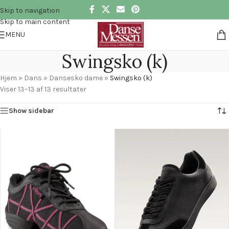
Skip to navigation
Skip to main content
MENU
Swingsko (k)
Hjem
»
Dans
»
Dansesko dame
»
Swingsko (k)
Viser 13–13 af 13 resultater
Show sidebar