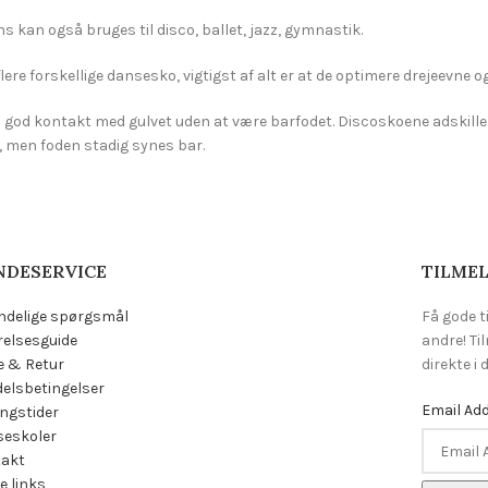
s kan også bruges til disco, ballet, jazz, gymnastik.
flere forskellige dansesko, vigtigst af alt er at de optimere drejeevne o
 god kontakt med gulvet uden at være barfodet. Discoskoene adskiller s
å, men foden stadig synes bar.
NDESERVICE
TILMEL
ndelige spørgsmål
Få gode t
relsesguide
andre! Ti
e & Retur
direkte i
elsbetingelser
Email Ad
ngstider
eskoler
takt
e links