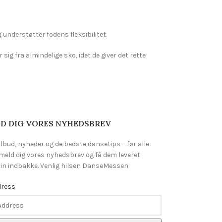
g understøtter fodens fleksibilitet.
ig fra almindelige sko, idet de giver det rette
D DIG VORES NYHEDSBREV
ilbud, nyheder og de bedste dansetips – før alle
lmeld dig vores nyhedsbrev og få dem leveret
 din indbakke. Venlig hilsen DanseMessen
dress