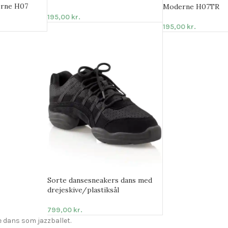
erne H07
Moderne H07TR
195,00
kr.
195,00
kr.
Sorte dansesneakers dans med
drejeskive/plastiksål
799,00
kr.
 dans som jazzballet.