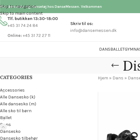
Skip to navigation
Køb dansesko og dansetøj hos DanseMessen. Velkommen
Skip to main content
Tlf. butikken 13:30-18:00
Skriv til os:
+45 31 74 24 84
info@dansemessen.dk
Online:
+45 31 72 27 11
DANS
BALLET
GYMNA
Di
CATEGORIES
Hjem
»
Dans
»
Dans
Accessories
Alle Dansesko (k)
Alle dansesko (m)
Alle sko til børn
Ballet
Dans
Dansesko
Dansesko tilbehør