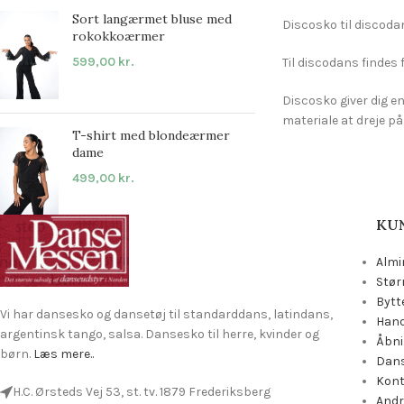
Sort langærmet bluse med
Discosko til discodan
rokokkoærmer
599,00
kr.
Til discodans findes 
Discosko giver dig en
materiale at dreje p
T-shirt med blondeærmer
dame
499,00
kr.
KU
Almi
Stør
Bytt
Vi har dansesko og dansetøj til standarddans, latindans,
Hand
argentinsk tango, salsa. Dansesko til herre, kvinder og
Åbni
børn.
Læs mere..
Dans
Kon
H.C. Ørsteds Vej 53, st. tv. 1879 Frederiksberg
Andr