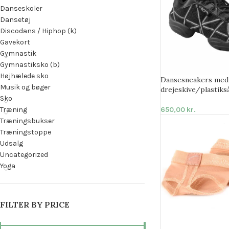
Danseskoler
Dansetøj
Discodans / Hiphop (k)
Gavekort
Gymnastik
Gymnastiksko (b)
Højhælede sko
Dansesneakers med
Musik og bøger
drejeskive/plastiks
Sko
Træning
650,00
kr.
Træningsbukser
Træningstoppe
Udsalg
Uncategorized
Yoga
FILTER BY PRICE