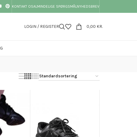
KONTAKT OS
ALMINDELIGE SPØRGSMÅL
NYHEDSBREV
LOGIN / REGISTER
0,00
KR.
OG