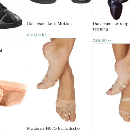
Dansesneakers Motion
Dansesneakers og 
træning
600,00
kr.
729,00
kr.
ål
Moderne H07G barfodssko