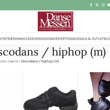
STIK
TRÆNING
ACCESSORIES
SKO
GAVEKORT
YOGA
UDSALG & OUTLET
BL
scodans / hiphop (m)
esko mænd
»
Discodans / hiphop (m)