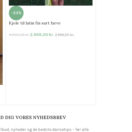
-33%
Kjole til latin fin sart farve
Lårkort nederdel 
2.999,00
kr.
4.500,00
kr.
2.999,00
kr.
;
449,00
kr.
D DIG VORES NYHEDSBREV
ilbud, nyheder og de bedste dansetips – før alle