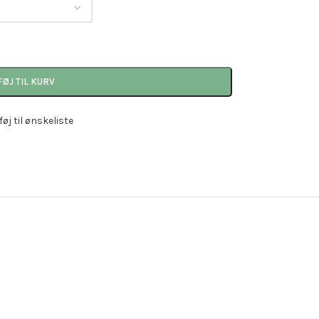
FØJ TIL KURV
lføj til ønskeliste