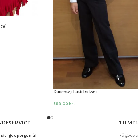
ryg
Dansetøj Latinbukser
599,00
kr.
NDESERVICE
TILMEL
ndelige spørgsmål
Få gode t