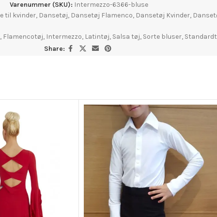
Varenummer (SKU):
Intermezzo-6366-bluse
 til kvinder
,
Dansetøj
,
Dansetøj Flamenco
,
Dansetøj Kvinder
,
Dansetø
,
Flamencotøj
,
Intermezzo
,
Latintøj
,
Salsa tøj
,
Sorte bluser
,
Standardt
Share: