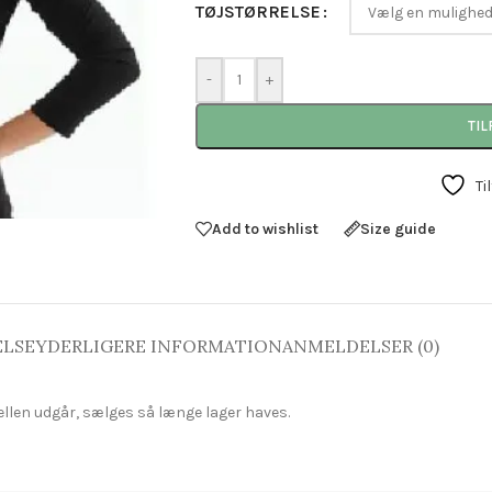
TØJSTØRRELSE
-
+
TIL
Ti
Add to wishlist
Size guide
ELSE
YDERLIGERE INFORMATION
ANMELDELSER (0)
ellen udgår, sælges så længe lager haves.