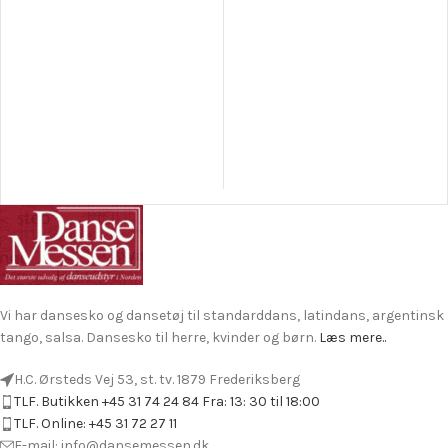
Vi har dansesko og dansetøj til standarddans, latindans, argentinsk
tango, salsa. Dansesko til herre, kvinder og børn.
Læs mere..
H.C. Ørsteds Vej 53, st. tv. 1879 Frederiksberg
TLF. Butikken +45 31 74 24 84 Fra: 13: 30 til 18:00
TLF. Online: +45 31 72 27 11
E-mail: info@dansemessen.dk