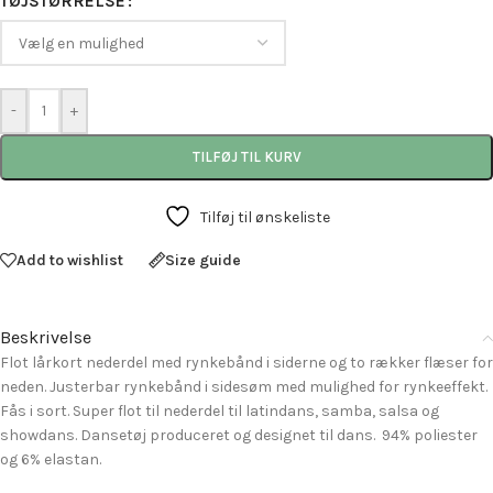
TØJSTØRRELSE
-
+
TILFØJ TIL KURV
Tilføj til ønskeliste
Add to wishlist
Size guide
Beskrivelse
Flot lårkort nederdel med rynkebånd i siderne og to rækker flæser for
neden. Justerbar rynkebånd i sidesøm med mulighed for rynkeeffekt.
Fås i sort. Super flot til nederdel til latindans, samba, salsa og
showdans. Dansetøj produceret og designet til dans. 94% poliester
og 6% elastan.