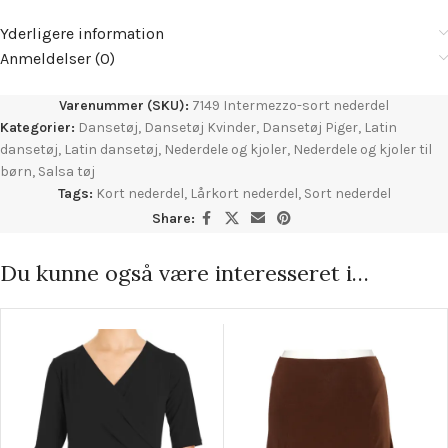
Yderligere information
Anmeldelser (0)
Varenummer (SKU):
7149 Intermezzo-sort nederdel
Kategorier:
Dansetøj
,
Dansetøj Kvinder
,
Dansetøj Piger
,
Latin
dansetøj
,
Latin dansetøj
,
Nederdele og kjoler
,
Nederdele og kjoler til
børn
,
Salsa tøj
Tags:
Kort nederdel
,
Lårkort nederdel
,
Sort nederdel
Share:
Du kunne også være interesseret i…