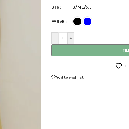
S/M
L/XL
STR
FARVE
-
+
TIL
Ti
Add to wishlist