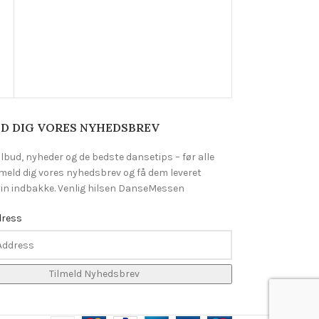
Skøjtedragt
800,00
kr.
–
870
D DIG VORES NYHEDSBREV
ilbud, nyheder og de bedste dansetips – før alle
lmeld dig vores nyhedsbrev og få dem leveret
 din indbakke. Venlig hilsen DanseMessen
dress