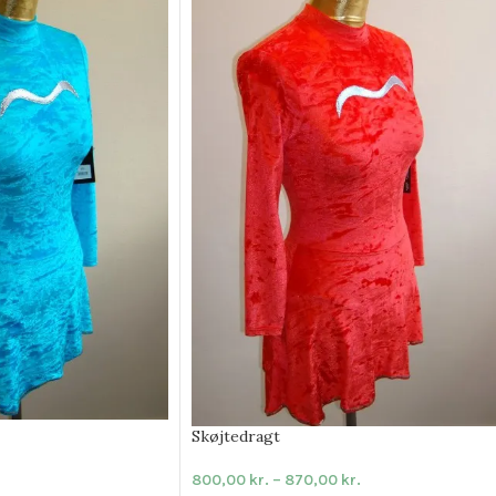
Skøjtedragt
800,00
kr.
–
870,00
kr.