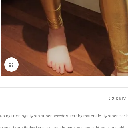
Click to enlarge
BESKRIV
Shiny træningstights super sexede stretchy materiale. Tightsene er blan
Disse Tights findes i et stort udvalg, vælg mellem guld, sølv, rød, blå.