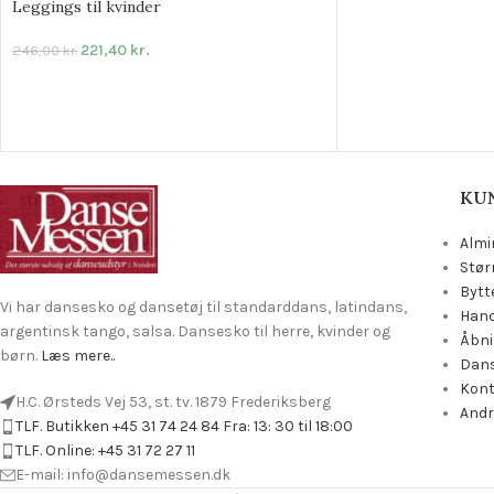
Leggings til kvinder
221,40
kr.
246,00
kr.
KU
Almi
Stør
Bytt
Vi har dansesko og dansetøj til standarddans, latindans,
Hand
argentinsk tango, salsa. Dansesko til herre, kvinder og
Åbni
børn.
Læs mere..
Dans
Kon
H.C. Ørsteds Vej 53, st. tv. 1879 Frederiksberg
Andr
TLF. Butikken +45 31 74 24 84 Fra: 13: 30 til 18:00
TLF. Online: +45 31 72 27 11
E-mail: info@dansemessen.dk