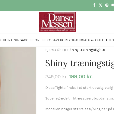
STIK
TRÆNING
ACCESSORIES
SKO
GAVEKORT
YOGA
UDSALG & OUTLET
BL
Hjem
»
Shop
»
Shiny træningstights
Shiny træningsti
199,00
kr.
249,00
kr.
Disse Tights findes i et stort udvalg, vælg 
Super egnede til, fitness, aerobic, dans, j
Modellen bruger størrelse S/M og har på bi