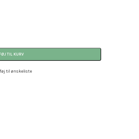
FØJ TIL KURV
lføj til ønskeliste