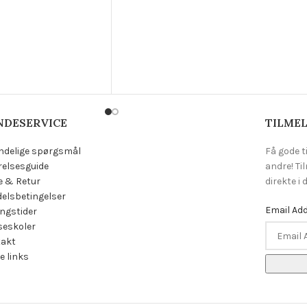
NDESERVICE
TILMEL
ndelige spørgsmål
Få gode t
relsesguide
andre! Ti
e & Retur
direkte i
elsbetingelser
Email Ad
ngstider
eskoler
takt
e links