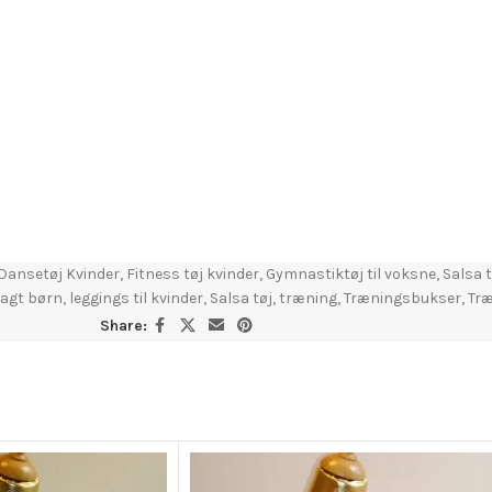
Dansetøj Kvinder
,
Fitness tøj kvinder
,
Gymnastiktøj til voksne
,
Salsa t
agt børn
,
leggings til kvinder
,
Salsa tøj
,
træning
,
Træningsbukser
,
Træ
Share: