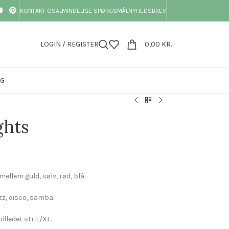
KONTAKT OS
ALMINDELIGE SPØRGSMÅL
NYHEDSBREV
LOGIN / REGISTER
0,00
KR.
OG
ghts
mellem guld, sølv, rød, blå.
azz, disco, samba.
lledet str L/XL.