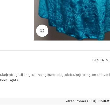
Click to enlarge
BESKRIV
Skøjtedragt til skøjtedans og kunstskøjteløb. Skøjtedragten er lavet i
boot Tights
Varenummer (SKU):
N/A
Kat