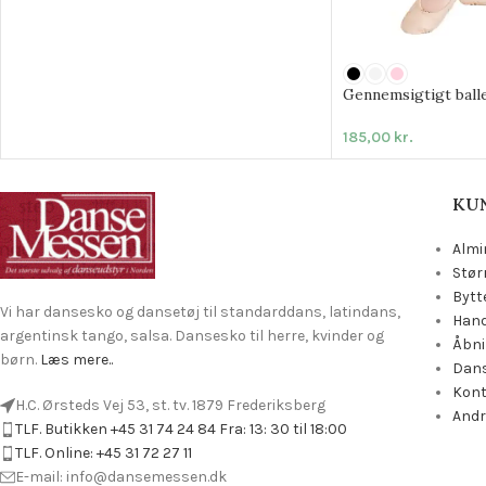
Gennemsigtigt balle
185,00
kr.
KU
Almi
Stør
Bytt
Vi har dansesko og dansetøj til standarddans, latindans,
Hand
argentinsk tango, salsa. Dansesko til herre, kvinder og
Åbni
børn.
Læs mere..
Dans
Kon
H.C. Ørsteds Vej 53, st. tv. 1879 Frederiksberg
Andr
TLF. Butikken +45 31 74 24 84 Fra: 13: 30 til 18:00
TLF. Online: +45 31 72 27 11
E-mail: info@dansemessen.dk