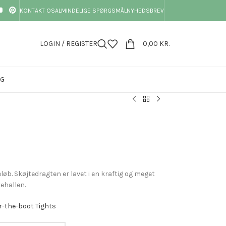
KONTAKT OS
ALMINDELIGE SPØRGSMÅL
NYHEDSBREV
LOGIN / REGISTER
0,00
KR.
OG
øb. Skøjtedragten er lavet i en kraftig og meget
tehallen.
r-the-boot Tights