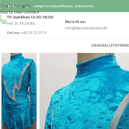
Skip to navigation
Køb dansesko og dansetøj hos DanseMessen. Velkommen
Skip to main content
Tlf. butikken 13:30-18:00
Skriv til os:
+45 31 74 24 84
info@dansemessen.dk
Online:
+45 31 72 27 11
DANS
BALLET
GYMNA