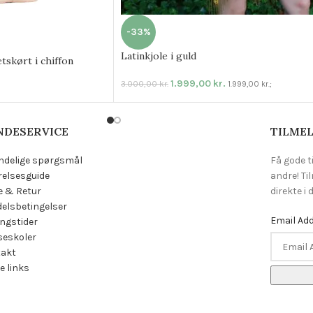
-33%
Latinkjole i guld
tskørt i chiffon
1.999,00
kr.
3.000,00
kr.
1.999,00
kr.
;
NDESERVICE
TILMEL
ndelige spørgsmål
Få gode t
relsesguide
andre! Ti
e & Retur
direkte i
elsbetingelser
Email Ad
ngstider
eskoler
takt
e links