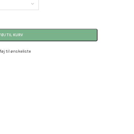
FØJ TIL KURV
lføj til ønskeliste