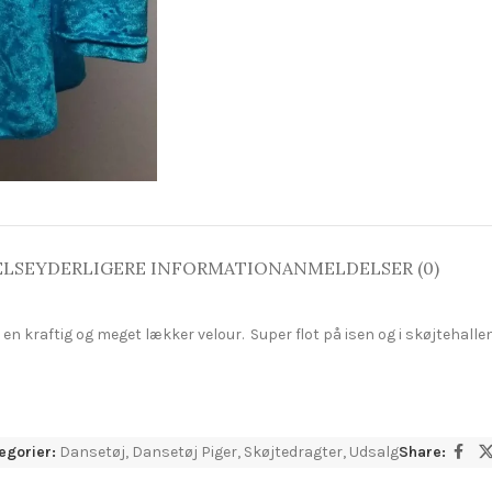
ELSE
YDERLIGERE INFORMATION
ANMELDELSER (0)
 en kraftig og meget lækker velour. Super flot på isen og i skøjtehalle
egorier:
Dansetøj
,
Dansetøj Piger
,
Skøjtedragter
,
Udsalg
Share: