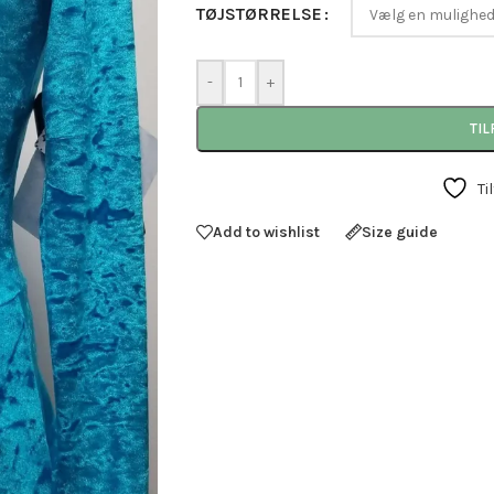
TØJSTØRRELSE
-
+
TIL
Ti
Add to wishlist
Size guide