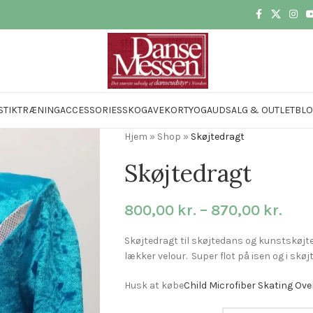
STIK
TRÆNING
ACCESSORIES
SKO
GAVEKORT
YOGA
UDSALG & OUTLET
BL
Hjem
»
Shop
»
Skøjtedragt
Skøjtedragt
800,00
kr.
–
870,00
kr.
Skøjtedragt til skøjtedans og kunstskøjtel
lækker velour. Super flot på isen og i skøj
Husk at købe
Child Microfiber Skating Ove