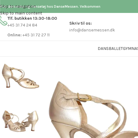
Skip to navigation
Køb dansesko og dansetøj hos DanseMessen. Velkommen
Skip to main content
Tlf. butikken 13:30-18:00
Skriv til os:
+45 31 74 24 84
info@dansemessen.dk
Online:
+45 31 72 27 11
DANS
BALLET
GYMNA