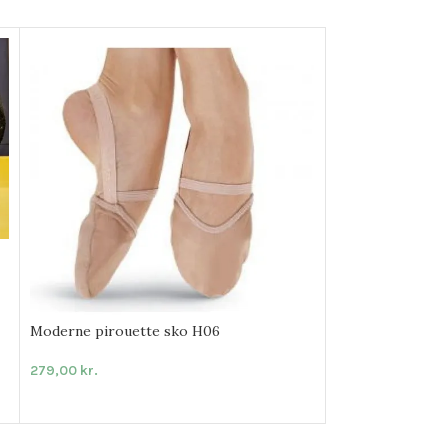
Sko til bare fødd
225,00
kr.
Moderne pirouette sko H06
279,00
kr.