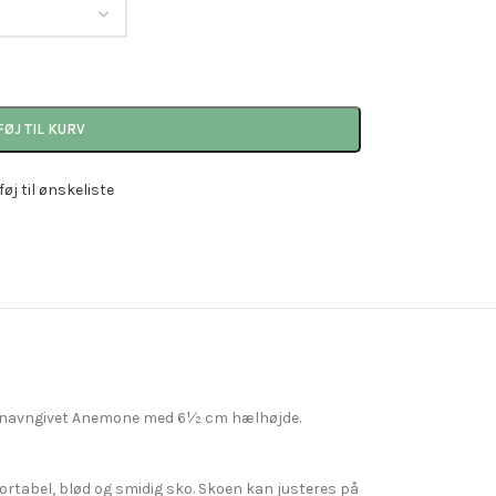
FØJ TIL KURV
lføj til ønskeliste
ne er navngivet Anemone med 6½ cm hælhøjde.
rtabel, blød og smidig sko. Skoen kan justeres på