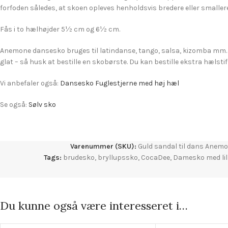
forfoden således, at skoen opleves henholdsvis bredere eller smallere
Fås i to hælhøjder 5½ cm og 6½ cm.
Anemone dansesko bruges til latindanse, tango, salsa, kizomba mm. S
glat – så husk at bestille en skobørste. Du kan bestille ekstra hælstift
Vi anbefaler også:
Dansesko Fuglestjerne med høj hæl
Se også:
Sølv sko
Varenummer (SKU):
Guld sandal til dans Anem
Tags:
brudesko
,
bryllupssko
,
CocaDee
,
Damesko med lil
Du kunne også være interesseret i…