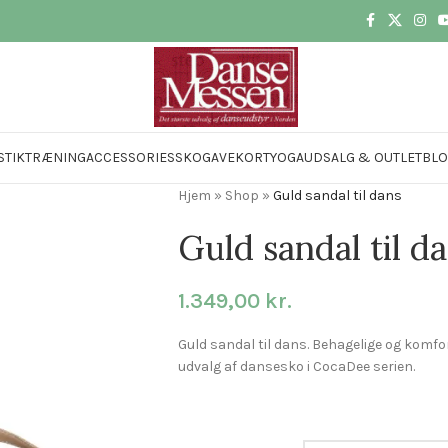
STIK
TRÆNING
ACCESSORIES
SKO
GAVEKORT
YOGA
UDSALG & OUTLET
BL
Hjem
»
Shop
»
Guld sandal til dans
Guld sandal til d
1.349,00
kr.
Guld sandal til dans. Behagelige og komfortab
udvalg af dansesko i CocaDee serien.