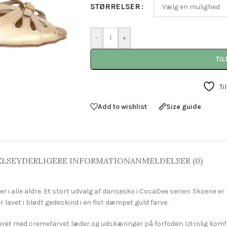
STØRRELSER
-
+
TIL
Ti
Add to wishlist
Size guide
ELSE
YDERLIGERE INFORMATION
ANMELDELSER (0)
inder i alle aldre. Et stort udvalg af dansesko i CocaDee serien. Skoe
 lavet i blødt gedeskind i en flot dæmpet guld farve.
ret med cremefarvet læder og udskæringer på forfoden. Utrolig komfo