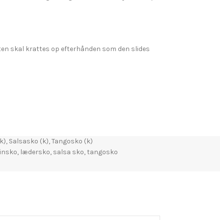
ten skal krattes op efterhånden som den slides
k)
,
Salsasko (k)
,
Tangosko (k)
tinsko
,
lædersko
,
salsa sko
,
tangosko