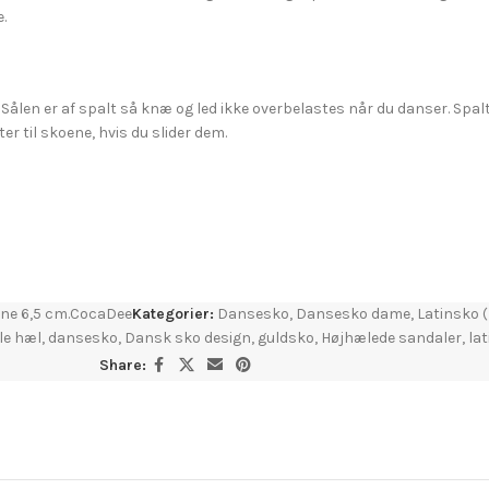
.
ålen er af spalt så knæ og led ikke overbelastes når du danser. Spal
er til skoene, hvis du slider dem.
one 6,5 cm.CocaDee
Kategorier:
Dansesko
,
Dansesko dame
,
Latinsko (
le hæl
,
dansesko
,
Dansk sko design
,
guldsko
,
Højhælede sandaler
,
la
Share: