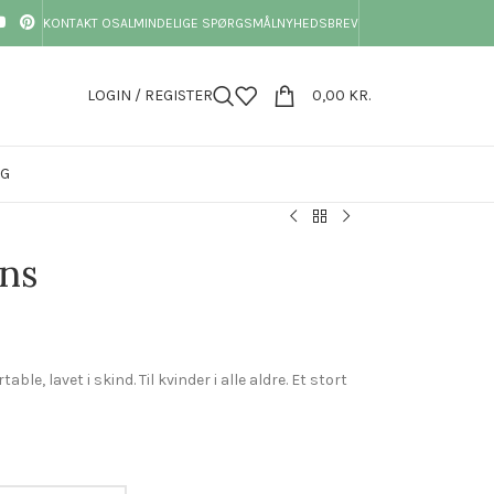
KONTAKT OS
ALMINDELIGE SPØRGSMÅL
NYHEDSBREV
LOGIN / REGISTER
0,00
KR.
OG
ans
le, lavet i skind. Til kvinder i alle aldre. Et stort