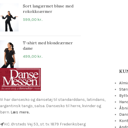
Sort langærmet bluse med
rokokkoærmer
599,00
kr.
T-shirt med blondeærmer
dame
499,00
kr.
KU
Almi
Stør
Bytt
Vi har dansesko og dansetøj til standarddans, latindans,
Hand
argentinsk tango, salsa. Dansesko til herre, kvinder og
Åbni
børn.
Læs mere..
Dans
Kon
H.C. Ørsteds Vej 53, st. tv. 1879 Frederiksberg
Andr