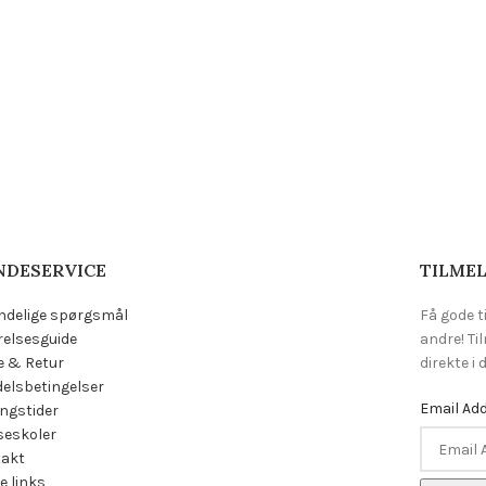
NDESERVICE
TILMEL
ndelige spørgsmål
Få gode t
relsesguide
andre! Ti
e & Retur
direkte i
elsbetingelser
Email Ad
ngstider
eskoler
takt
e links