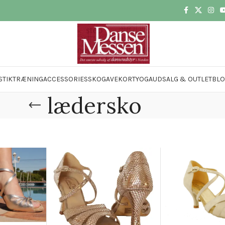
STIK
TRÆNING
ACCESSORIES
SKO
GAVEKORT
YOGA
UDSALG & OUTLET
BL
lædersko