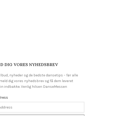
D DIG VORES NYHEDSBREV
ilbud, nyheder og de bedste dansetips – før alle
lmeld dig vores nyhedsbrev og få dem leveret
 din indbakke. Venlig hilsen DanseMessen
dress