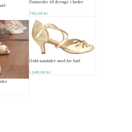
Dansesko til drenge i læder
hæl
750,00
kr.
Guld sandaler med lav hæl
1.249,00
kr.
esko