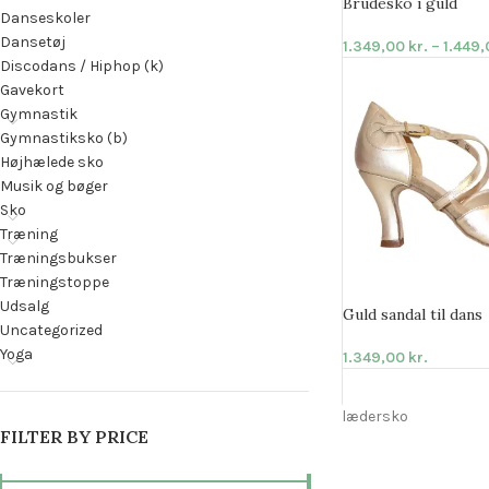
Brudesko i guld
Danseskoler
Dansetøj
1.349,00
kr.
–
1.449
Discodans / Hiphop (k)
Gavekort
Gymnastik
Gymnastiksko (b)
Højhælede sko
Musik og bøger
Sko
Træning
Træningsbukser
Træningstoppe
Udsalg
Guld sandal til dans
Uncategorized
Yoga
1.349,00
kr.
lædersko
FILTER BY PRICE