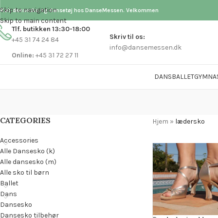
Skip to navigation
Køb dansesko og dansetøj hos DanseMessen. Velkommen
Skip to main content
Tlf. butikken 13:30-18:00
Skriv til os:
+45 31 74 24 84
info@dansemessen.dk
Online:
+45 31 72 27 11
DANS
BALLET
GYMNA
CATEGORIES
Hjem
»
lædersko
Accessories
Alle Dansesko (k)
Alle dansesko (m)
Alle sko til børn
Ballet
Dans
Dansesko
Dansesko tilbehør