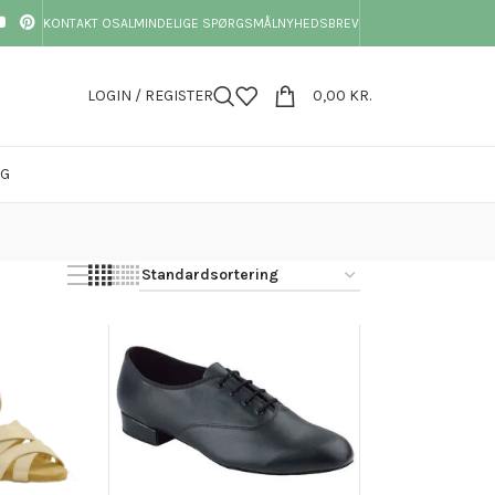
KONTAKT OS
ALMINDELIGE SPØRGSMÅL
NYHEDSBREV
LOGIN / REGISTER
0,00
KR.
OG