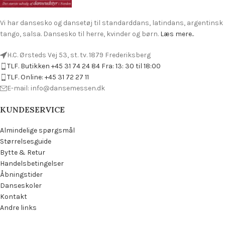
Vi har dansesko og dansetøj til standarddans, latindans, argentinsk
tango, salsa. Dansesko til herre, kvinder og børn.
Læs mere..
H.C. Ørsteds Vej 53, st. tv. 1879 Frederiksberg
TLF. Butikken +45 31 74 24 84 Fra: 13: 30 til 18:00
TLF. Online: +45 31 72 27 11
E-mail: info@dansemessen.dk
KUNDESERVICE
Almindelige spørgsmål
Størrelsesguide
Bytte & Retur
Handelsbetingelser
Åbningstider
Danseskoler
Kontakt
Andre links