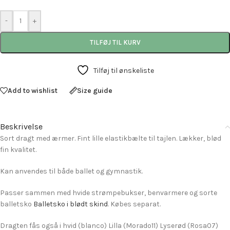
-
+
TILFØJ TIL KURV
Tilføj til ønskeliste
Add to wishlist
Size guide
Beskrivelse
Sort dragt med ærmer. Fint lille elastikbælte til tajlen. Lækker, blød
fin kvalitet.
Kan anvendes til både ballet og gymnastik.
Passer sammen med hvide strømpebukser, benvarmere og sorte
balletsko
Balletsko i blødt skind
. Købes separat.
Dragten fås også i hvid (blanco) Lilla (Morado11) Lyserød (Rosa07)