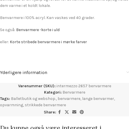
dem varme i et koldt lokale.
Benvarmere i 100% acryl. Kan vaskes ved 40 grader.
Se også:
Benvarmere -korte i uld
eller:
Korte stribede benvarmere i mørke farver
Yderligere information
Varenummer (SKU):
intermezzo 2657 benvarmere
Kategori:
Benvarmere
Tags:
Balletbutik og webshop.
,
benvarmere
,
lange benvarmer
,
opvarmning
,
strikkede benvarmere
Share:
Du kunne også være interesseret i…