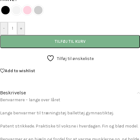
-
+
TILFØJ TIL KURV
Tilføj til ønskeliste
Add to wishlist
Beskrivelse
Benvarmere – lange over låret
Lange benvarmer til træningstøj ballettøj gymnastiktøj.
Patent strikkede. Praktiske til voksne i hverdagen. Fin og blød model.
Benvarmer er en hjælp og fordel for at varme musklerne op, og holde