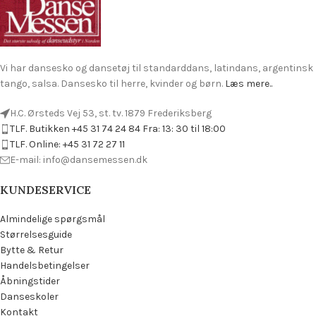
Vi har dansesko og dansetøj til standarddans, latindans, argentinsk
tango, salsa. Dansesko til herre, kvinder og børn.
Læs mere..
H.C. Ørsteds Vej 53, st. tv. 1879 Frederiksberg
TLF. Butikken +45 31 74 24 84 Fra: 13: 30 til 18:00
TLF. Online: +45 31 72 27 11
E-mail: info@dansemessen.dk
KUNDESERVICE
Almindelige spørgsmål
Størrelsesguide
Bytte & Retur
Handelsbetingelser
Åbningstider
Danseskoler
Kontakt