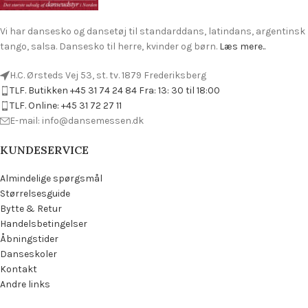
Vi har dansesko og dansetøj til standarddans, latindans, argentinsk
tango, salsa. Dansesko til herre, kvinder og børn.
Læs mere..
H.C. Ørsteds Vej 53, st. tv. 1879 Frederiksberg
TLF. Butikken +45 31 74 24 84 Fra: 13: 30 til 18:00
TLF. Online: +45 31 72 27 11
E-mail: info@dansemessen.dk
KUNDESERVICE
Almindelige spørgsmål
Størrelsesguide
Bytte & Retur
Handelsbetingelser
Åbningstider
Danseskoler
Kontakt
Andre links