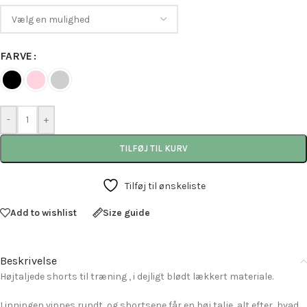
FARVE
-
+
TILFØJ TIL KURV
Tilføj til ønskeliste
Add to wishlist
Size guide
Beskrivelse
Højtaljede shorts til træning , i dejligt blødt lækkert materiale.
Linningen vippes rundt, og shortsene får en høj talje, alt efter, hvad