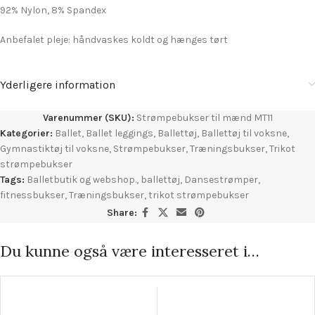
92% Nylon, 8% Spandex
Anbefalet pleje: håndvaskes koldt og hænges tørt
Yderligere information
Varenummer (SKU):
Strømpebukser til mænd MT11
Kategorier:
Ballet
,
Ballet leggings
,
Ballettøj
,
Ballettøj til voksne
,
Gymnastiktøj til voksne
,
Strømpebukser
,
Træningsbukser
,
Trikot
strømpebukser
Tags:
Balletbutik og webshop.
,
ballettøj
,
Dansestrømper
,
fitnessbukser
,
Træningsbukser
,
trikot strømpebukser
Share:
Du kunne også være interesseret i…