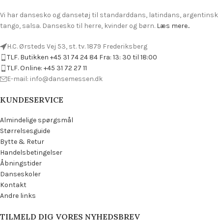
Vi har dansesko og dansetøj til standarddans, latindans, argentinsk
tango, salsa. Dansesko til herre, kvinder og børn.
Læs mere..
H.C. Ørsteds Vej 53, st. tv. 1879 Frederiksberg
TLF. Butikken +45 31 74 24 84 Fra: 13: 30 til 18:00
TLF. Online: +45 31 72 27 11
E-mail: info@dansemessen.dk
KUNDESERVICE
Almindelige spørgsmål
Størrelsesguide
Bytte & Retur
Handelsbetingelser
Åbningstider
Danseskoler
Kontakt
Andre links
TILMELD DIG VORES NYHEDSBREV