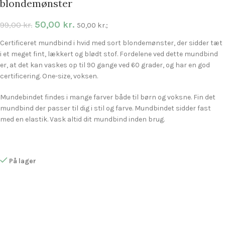
blondemønster
50,00
kr.
99,00
kr.
50,00
kr.
;
Certificeret mundbind i hvid med sort blondemønster, der sidder tæt
i et meget fint, lækkert og blødt stof. Fordelene ved dette mundbind
er, at det kan vaskes op til 90 gange ved 60 grader, og har en god
certificering. One-size, voksen.
Mundebindet findes i mange farver både til børn og voksne. Fin det
mundbind der passer til dig i stil og farve. Mundbindet sidder fast
med en elastik. Vask altid dit mundbind inden brug.
På lager