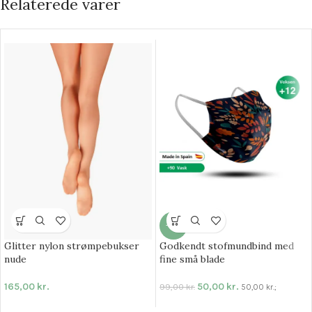
Relaterede varer
-49%
Godkendt stofmundbind med
Glitter nylon strømpebukser
fine små blade
nude
50,00
kr.
165,00
kr.
99,00
kr.
50,00
kr.
;