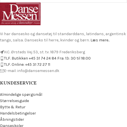
Vi har dansesko og dansetøj til standarddans, latindans, argentinsk
tango, salsa. Dansesko til herre, kvinder og børn.
Læs mere..
H.C. Ørsteds Vej 53, st. tv. 1879 Frederiksberg
TLF. Butikken +45 31 74 24 84 Fra: 13: 30 til 18:00
TLF. Online: +45 31 72 27 11
E-mail: info@dansemessen.dk
KUNDESERVICE
Almindelige spørgsmål
Størrelsesguide
Bytte & Retur
Handelsbetingelser
Åbningstider
Danseskoler