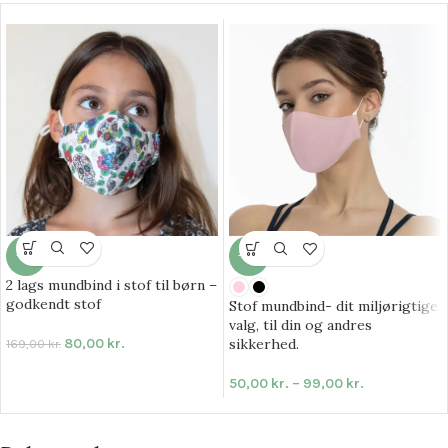
-53%
-49%
2 lags mundbind i stof til børn –
godkendt stof
Stof mundbind- dit miljørigtige
valg, til din og andres
80,00
kr.
sikkerhed.
169,00
kr.
50,00
kr.
–
99,00
kr.