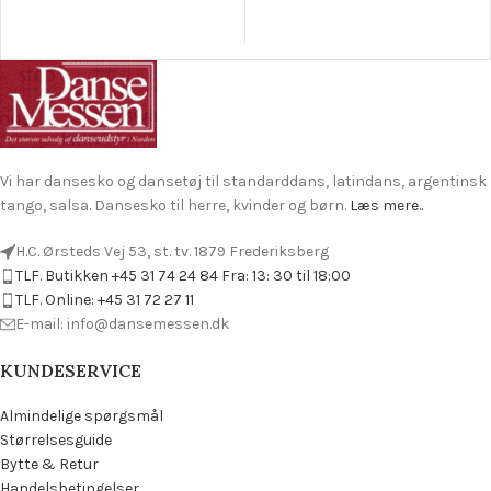
Vi har dansesko og dansetøj til standarddans, latindans, argentinsk
tango, salsa. Dansesko til herre, kvinder og børn.
Læs mere..
H.C. Ørsteds Vej 53, st. tv. 1879 Frederiksberg
TLF. Butikken +45 31 74 24 84 Fra: 13: 30 til 18:00
TLF. Online: +45 31 72 27 11
E-mail: info@dansemessen.dk
KUNDESERVICE
Almindelige spørgsmål
Størrelsesguide
Bytte & Retur
Handelsbetingelser