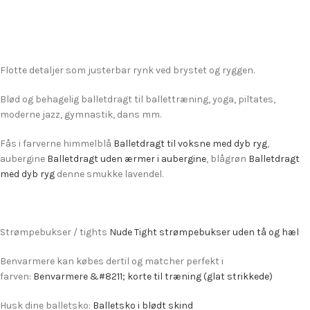
Flotte detaljer som justerbar rynk ved brystet og ryggen.
Blød og behagelig balletdragt til ballettræning, yoga, piltates,
moderne jazz, gymnastik, dans mm.
Fås i farverne himmelblå
Balletdragt til voksne med dyb ryg
,
aubergine
Balletdragt uden ærmer i aubergine
, blågrøn
Balletdragt
med dyb ryg
denne smukke lavendel.
Strømpebukser / tights
Nude Tight strømpebukser uden tå og hæl
Benvarmere kan købes dertil og matcher perfekt i
farven:
Benvarmere &#8211; korte til træning (glat strikkede)
Husk dine balletsko:
Balletsko i blødt skind