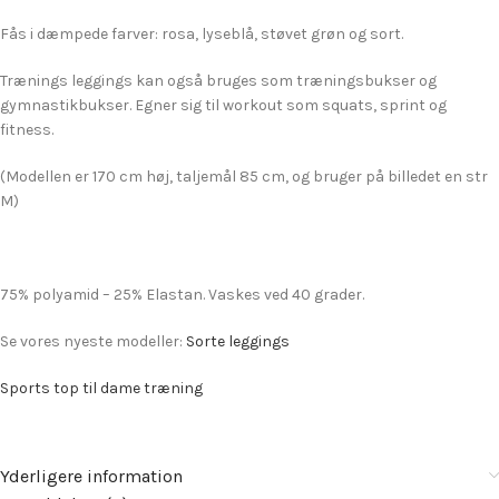
Fås i dæmpede farver: rosa, lyseblå, støvet grøn og sort.
Trænings leggings kan også bruges som træningsbukser og
gymnastikbukser. Egner sig til workout som squats, sprint og
fitness.
(Modellen er 170 cm høj, taljemål 85 cm, og bruger på billedet en str
M)
75% polyamid – 25% Elastan. Vaskes ved 40 grader.
Se vores nyeste modeller:
Sorte leggings
Sports top til dame træning
Yderligere information