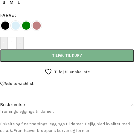
S
M
L
FARVE
-
+
TILFØJ TIL KURV
Tilføj til ønskeliste
Add to wishlist
Beskrivelse
Træningsleggings til damer.
Enkelte og fine trænings leggings til damer. Dejlig blød kvalitet med
stræk. Fremhæver kroppens kurver og former.