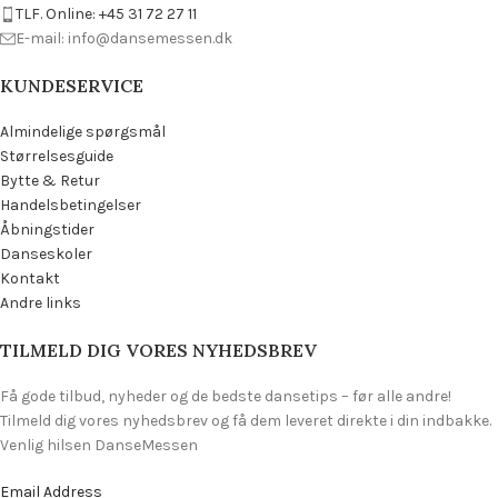
TLF. Online: +45 31 72 27 11
E-mail: info@dansemessen.dk
KUNDESERVICE
Almindelige spørgsmål
Størrelsesguide
Bytte & Retur
Handelsbetingelser
Åbningstider
Danseskoler
Kontakt
Andre links
TILMELD DIG VORES NYHEDSBREV
Få gode tilbud, nyheder og de bedste dansetips – før alle andre!
Tilmeld dig vores nyhedsbrev og få dem leveret direkte i din indbakke.
Venlig hilsen DanseMessen
Email Address