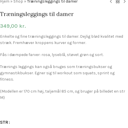
Hjem
»
Shop
»
Træningsleggings til damer
Træningsleggings til damer
349,00
kr.
Enkelte og fine træningsleggings til damer. Dejlig blød kvalitet med
stræk. Fremhæver kroppens kurver og former.
Fås i dæmpede farver: rosa, lyseblå, støvet grøn og sort.
Trænings leggings kan også bruges som træningsbukser og
gymnastikbukser. Egner sig til workout som squats, sprint og
fitness.
(Modellen er 170 cm høj, taljemål 85 cm, og bruger på billedet en str
M)
STR