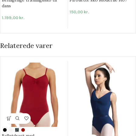
Behagelige træningssko til
Pirouette sko Moderne H07
dans
150,00
kr.
1.199,00
kr.
Relaterede varer
Balletdragt med