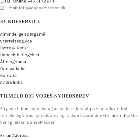
TLF. Online: +45 31 72 27 11
E-mail: info@dansemessen.dk
KUNDESERVICE
Almindelige spørgsmål
Størrelsesguide
Bytte & Retur
Handelsbetingelser
Åbningstider
Danseskoler
Kontakt
Andre links
TILMELD DIG VORES NYHEDSBREV
Få gode tilbud, nyheder og de bedste dansetips – før alle andre!
Tilmeld dig vores nyhedsbrev og få dem leveret direkte i din indbakke.
Venlig hilsen DanseMessen
Email Address