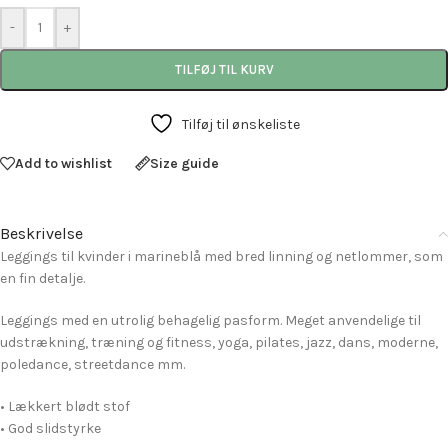
-
+
TILFØJ TIL KURV
Tilføj til ønskeliste
Add to wishlist
Size guide
Beskrivelse
Leggings til kvinder i marineblå med bred linning og netlommer, som
en fin detalje.
Leggings med en utrolig behagelig pasform. Meget anvendelige til
udstrækning, træning og fitness, yoga, pilates, jazz, dans, moderne,
poledance, streetdance mm.
• Lækkert blødt stof
• God slidstyrke