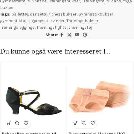
Gymnastiktøj til voksne
,
Træningsbukser
,
Træningstøj til dans
,
Yoga
bukser
Tags:
ballettøj
,
dansetøj
,
fitnessbukser
,
Gymnastikbukser
,
gymnastiktøj
,
leggings til kvinder
,
Træningsbukser
,
Træningsleggings
,
Træningstights
,
træningstøj
Share:
Du kunne også være interesseret i…