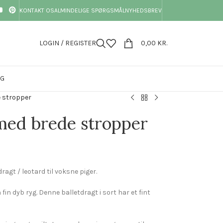
KONTAKT OS
ALMINDELIGE SPØRGSMÅL
NYHEDSBREV
LOGIN / REGISTER
0,00
KR.
OG
e stropper
 med brede stropper
ragt / leotard til voksne piger.
fin dyb ryg. Denne balletdragt i sort har et fint