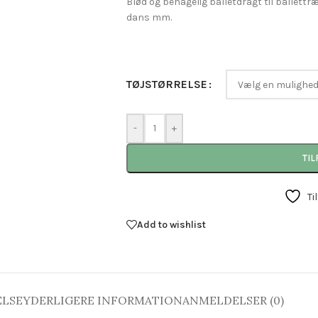
Blød og behagelig balletdragt til ballettr
dans mm.
TØJSTØRRELSE
-
+
TIL
Ti
Add to wishlist
ELSE
YDERLIGERE INFORMATION
ANMELDELSER (0)