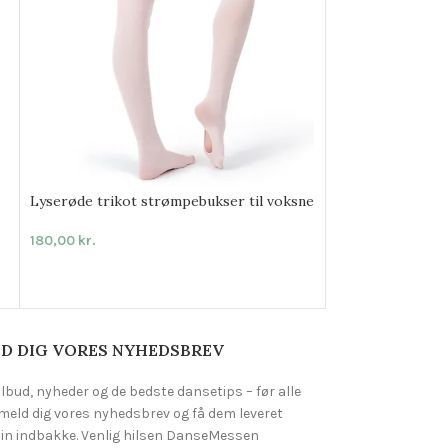
Lyserøde trikot strømpebukser til voksne
180,00
kr.
Sort gymnastikd
349,00
kr.
D DIG VORES NYHEDSBREV
ilbud, nyheder og de bedste dansetips – før alle
lmeld dig vores nyhedsbrev og få dem leveret
 din indbakke. Venlig hilsen DanseMessen