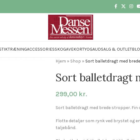
STIK
TRÆNING
ACCESSORIES
SKO
GAVEKORT
YOGA
UDSALG & OUTLET
BL
Hjem
»
Shop
»
Sort balletdragt med bred
Sort balletdragt
299,00
kr.
Sort balletdragt med brede stropper. Fin d
Flotte detaljer som rynk ved brystet og en 
taljebånd.