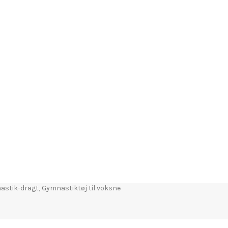
astik-dragt
,
Gymnastiktøj til voksne