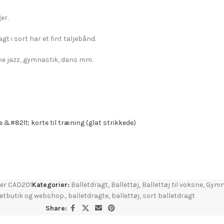
er.
t i sort har et fint taljebånd.
rne jazz, gymnastik, dans mm.
&#8211; korte til træning (glat strikkede)
per CAD201
Kategorier:
Balletdragt
,
Ballettøj
,
Ballettøj til voksne
,
Gymn
letbutik og webshop.
,
balletdragte
,
ballettøj
,
sort balletdragt
Share: