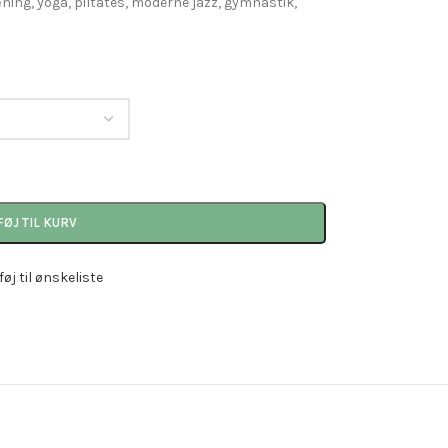
æning, yoga, piltates, moderne jazz, gymnastik,
FØJ TIL KURV
lføj til ønskeliste