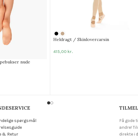
Heldragt / Skinlovercarsin
415,00
kr.
mpebukser nude
NDESERVICE
TILMEL
ndelige spørgsmål
Få gode t
relsesguide
andre! Ti
e & Retur
direkte i