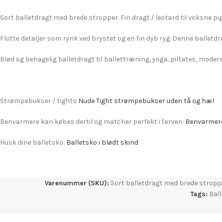
Sort balletdragt med brede stropper. Fin dragt / leotard til voksne pig
Flotte detaljer som rynk ved brystet og en fin dyb ryg. Denne balletdrag
Blød og behagelig balletdragt til ballettræning, yoga, piltates, mode
Strømpebukser / tights
Nude Tight strømpebukser uden tå og hæl
Benvarmere kan købes dertil og matcher perfekt i farven:
Benvarmere 
Husk dine balletsko:
Balletsko i blødt skind
Varenummer (SKU):
Sort balletdragt med brede strop
Tags:
Bal