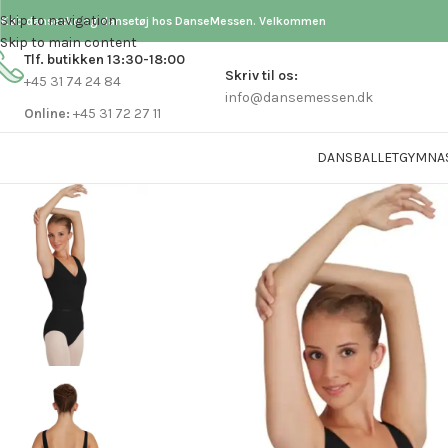
Skip to navigation
Køb dansesko og dansetøj hos DanseMessen. Velkommen
Skip to main content
Tlf. butikken 13:30-18:00
Skriv til os:
+45 31 74 24 84
info@dansemessen.dk
Online:
+45 31 72 27 11
DANS
BALLET
GYMNA