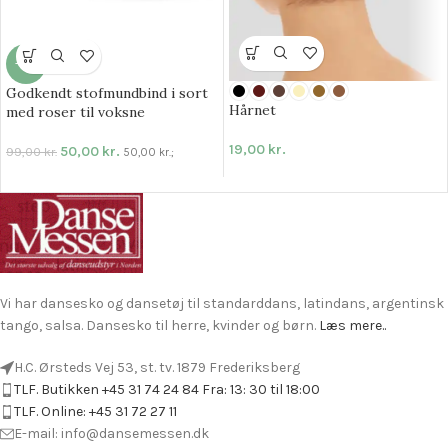
-49%
Godkendt stofmundbind i sort
Hårnet
med roser til voksne
19,00
kr.
50,00
kr.
99,00
kr.
50,00
kr.
;
Vi har dansesko og dansetøj til standarddans, latindans, argentinsk
tango, salsa. Dansesko til herre, kvinder og børn.
Læs mere..
H.C. Ørsteds Vej 53, st. tv. 1879 Frederiksberg
TLF. Butikken +45 31 74 24 84 Fra: 13: 30 til 18:00
TLF. Online: +45 31 72 27 11
E-mail: info@dansemessen.dk