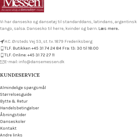
Vi har dansesko og dansetøj til standarddans, latindans, argentinsk
tango, salsa. Dansesko til herre, kvinder og børn.
Læs mere..
H.C. Ørsteds Vej 53, st. tv. 1879 Frederiksberg
TLF. Butikken +45 31 74 24 84 Fra: 13: 30 til 18:00
TLF. Online: +45 31 72 27 11
E-mail: info@dansemessen.dk
KUNDESERVICE
Almindelige spørgsmål
Størrelsesguide
Bytte & Retur
Handelsbetingelser
Åbningstider
Danseskoler
Kontakt
Andre links