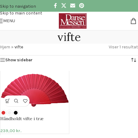
Skip to navigation
Skip to main content
MENU
vifte
Hjem
»
vifte
Viser 1 resultat
Show sidebar
Håndholdt vifte i træ
239,00
kr.