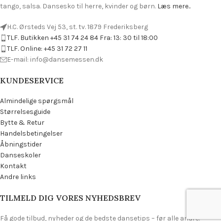
tango, salsa. Dansesko til herre, kvinder og børn.
Læs mere..
H.C. Ørsteds Vej 53, st. tv. 1879 Frederiksberg
TLF. Butikken +45 31 74 24 84 Fra: 13: 30 til 18:00
TLF. Online: +45 31 72 27 11
E-mail: info@dansemessen.dk
KUNDESERVICE
Almindelige spørgsmål
Størrelsesguide
Bytte & Retur
Handelsbetingelser
Åbningstider
Danseskoler
Kontakt
Andre links
TILMELD DIG VORES NYHEDSBREV
Få gode tilbud, nyheder og de bedste dansetips – før alle andre!