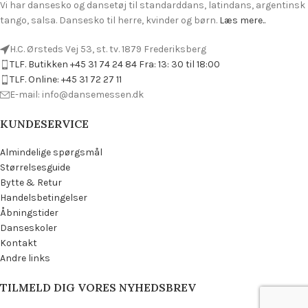
Vi har dansesko og dansetøj til standarddans, latindans, argentinsk
tango, salsa. Dansesko til herre, kvinder og børn.
Læs mere..
H.C. Ørsteds Vej 53, st. tv. 1879 Frederiksberg
TLF. Butikken +45 31 74 24 84 Fra: 13: 30 til 18:00
TLF. Online: +45 31 72 27 11
E-mail: info@dansemessen.dk
KUNDESERVICE
Almindelige spørgsmål
Størrelsesguide
Bytte & Retur
Handelsbetingelser
Åbningstider
Danseskoler
Kontakt
Andre links
TILMELD DIG VORES NYHEDSBREV