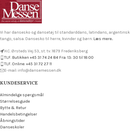
Vi har dansesko og dansetøj til standarddans, latindans, argentinsk
tango, salsa. Dansesko til herre, kvinder og børn.
Læs mere..
H.C. Ørsteds Vej 53, st. tv. 1879 Frederiksberg
TLF. Butikken +45 31 74 24 84 Fra: 13: 30 til 18:00
TLF. Online: +45 31 72 27 11
E-mail: info@dansemessen.dk
KUNDESERVICE
Almindelige spørgsmål
Størrelsesguide
Bytte & Retur
Handelsbetingelser
Åbningstider
Danseskoler