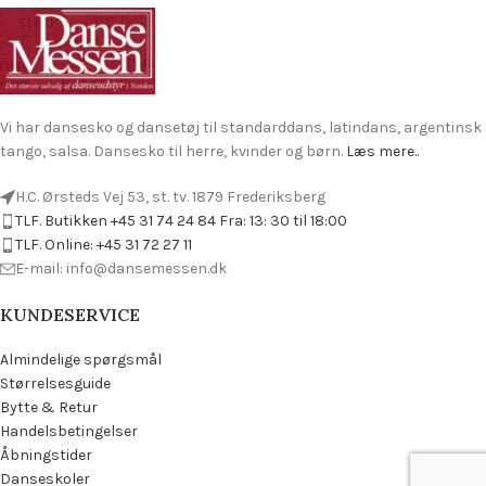
Vi har dansesko og dansetøj til standarddans, latindans, argentinsk
tango, salsa. Dansesko til herre, kvinder og børn.
Læs mere..
H.C. Ørsteds Vej 53, st. tv. 1879 Frederiksberg
TLF. Butikken +45 31 74 24 84 Fra: 13: 30 til 18:00
TLF. Online: +45 31 72 27 11
E-mail: info@dansemessen.dk
KUNDESERVICE
Almindelige spørgsmål
Størrelsesguide
Bytte & Retur
Handelsbetingelser
Åbningstider
Danseskoler