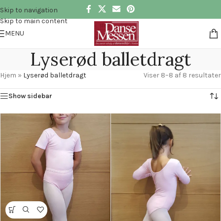
Skip to navigation
Skip to main content
MENU
Lyserød balletdragt
Hjem
»
Lyserød balletdragt
Viser 8–8 af 8 resultater
Show sidebar