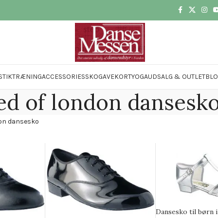
STIK
TRÆNING
ACCESSORIES
SKO
GAVEKORT
YOGA
UDSALG & OUTLET
BL
ed of london dansesk
don dansesko
Dansesko til børn i