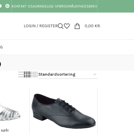
KONTAKT OS
ALMINDELIGE SPØRGSMÅL
NYHEDSBREV
LOGIN / REGISTER
0,00
KR.
OG
o
 sølv