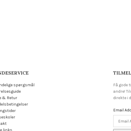
NDESERVICE
TILMEL
ndelige spørgsmål
Få gode t
relsesguide
andre! Ti
e & Retur
direkte i
elsbetingelser
Email Ad
ngstider
eskoler
takt
e links