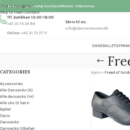
Skip to navigation
Køb dansesko og dansetøj hos DanseMessen. Velkommen
Skip to main content
Tlf. butikken 13:30-18:00
Skriv til os:
+45 31 74 24 84
info@dansemessen.dk
Online:
+45 31 72 27 11
DANS
BALLET
GYMNA
Fre
CATEGORIES
Hjem
»
Freed of lon
Accessories
Alle Dansesko (k)
Alle dansesko (m)
Alle sko til børn
Ballet
Dans
Dansesko
Dansesko tilbehør