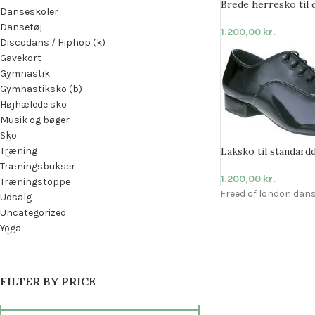
Brede herresko til 
Danseskoler
Dansetøj
1.200,00
kr.
Discodans / Hiphop (k)
Gavekort
Gymnastik
Gymnastiksko (b)
Højhælede sko
Musik og bøger
Sko
Træning
Laksko til standard
Træningsbukser
1.200,00
kr.
Træningstoppe
Freed of london dan
Udsalg
Uncategorized
Yoga
FILTER BY PRICE