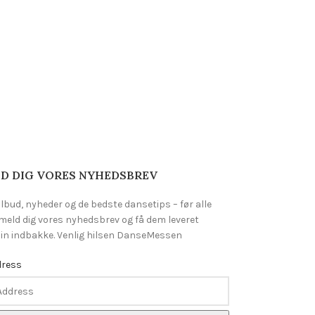
D DIG VORES NYHEDSBREV
ilbud, nyheder og de bedste dansetips – før alle
lmeld dig vores nyhedsbrev og få dem leveret
 din indbakke. Venlig hilsen DanseMessen
dress