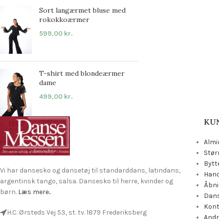
Sort langærmet bluse med
rokokkoærmer
599,00
kr.
T-shirt med blondeærmer
dame
499,00
kr.
KU
Almi
Stør
Bytt
Vi har dansesko og dansetøj til standarddans, latindans,
Hand
argentinsk tango, salsa. Dansesko til herre, kvinder og
Åbni
børn.
Læs mere..
Dans
Kon
H.C. Ørsteds Vej 53, st. tv. 1879 Frederiksberg
Andr