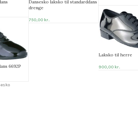
dans
Dansesko laksko til standarddans
drenge
750,00
kr.
Laksko til herre
dans 6692P
900,00
kr.
sesko