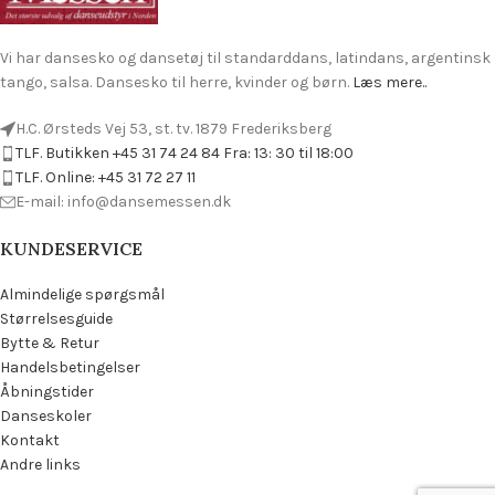
Vi har dansesko og dansetøj til standarddans, latindans, argentinsk
tango, salsa. Dansesko til herre, kvinder og børn.
Læs mere..
H.C. Ørsteds Vej 53, st. tv. 1879 Frederiksberg
TLF. Butikken +45 31 74 24 84 Fra: 13: 30 til 18:00
TLF. Online: +45 31 72 27 11
E-mail: info@dansemessen.dk
KUNDESERVICE
Almindelige spørgsmål
Størrelsesguide
Bytte & Retur
Handelsbetingelser
Åbningstider
Danseskoler
Kontakt
Andre links