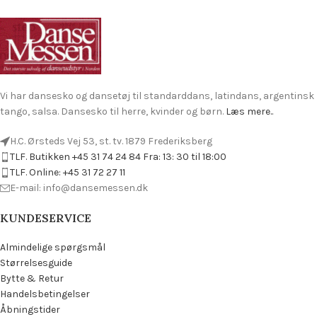
Vi har dansesko og dansetøj til standarddans, latindans, argentinsk
tango, salsa. Dansesko til herre, kvinder og børn.
Læs mere..
H.C. Ørsteds Vej 53, st. tv. 1879 Frederiksberg
TLF. Butikken +45 31 74 24 84 Fra: 13: 30 til 18:00
TLF. Online: +45 31 72 27 11
E-mail: info@dansemessen.dk
KUNDESERVICE
Almindelige spørgsmål
Størrelsesguide
Bytte & Retur
Handelsbetingelser
Åbningstider